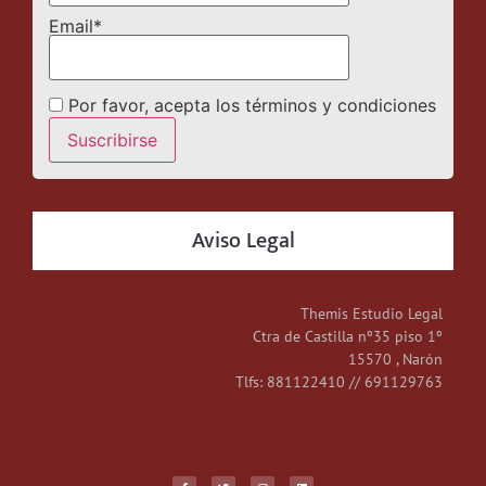
Email*
Por favor, acepta los términos y condiciones
Aviso Legal
Themis Estudio Legal
Ctra de Castilla nº35 piso 1º
15570 , Narón
Tlfs: 881122410 // 691129763