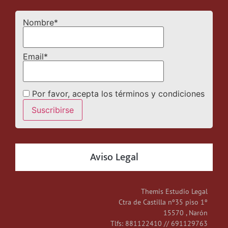
Nombre*
Email*
Por favor, acepta los términos y condiciones
Aviso Legal
Themis Estudio Legal
Ctra de Castilla nº35 piso 1º
15570 , Narón
Tlfs: 881122410 // 691129763