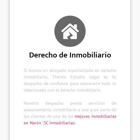
Derecho de Inmobiliario
Si buscas un abogado especializado en derecho
inmobiliario, Themis Estudio Legal es tu
despacho de confianza para asesorarte todo lo
relacionado con el derecho inmobiliario.
Nuestro despacho presta servicios de
asesoramiento inmobiliario a una gran parte de
los clientes de una de las
mejores inmobiliarias
en Narón
(
SC inmobiliarias
)