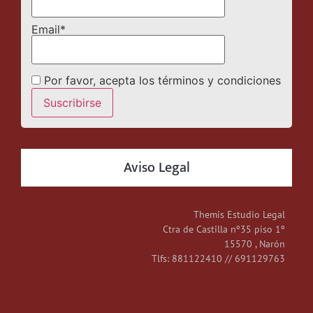
Email*
Por favor, acepta los términos y condiciones
Aviso Legal
Themis Estudio Legal
Ctra de Castilla nº35 piso 1º
15570 , Narón
Tlfs: 881122410 // 691129763