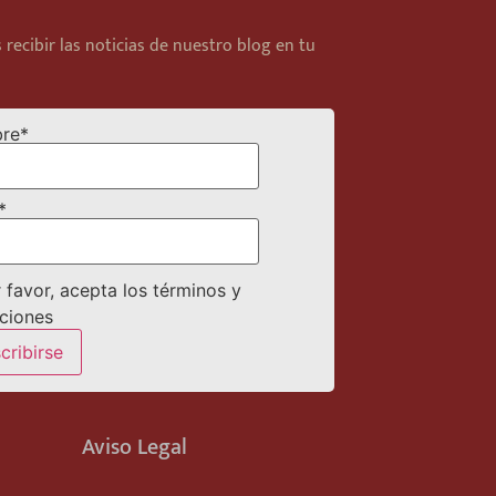
 recibir las noticias de nuestro blog en tu
re*
*
 favor, acepta los términos y
ciones
Aviso Legal