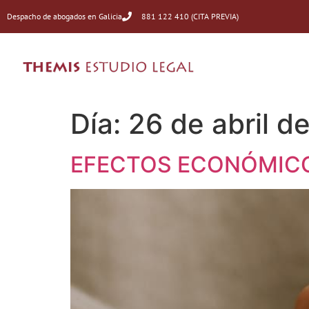
Despacho de abogados en Galicia
881 122 410 (CITA PREVIA)
Día:
26 de abril d
EFECTOS ECONÓMICO