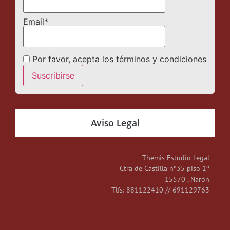
Email*
Por favor, acepta los términos y condiciones
Aviso Legal
Themis Estudio Legal
Ctra de Castilla nº35 piso 1º
15570 , Narón
Tlfs: 881122410 // 691129763