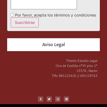
Por favor, acepta los términos y condiciones
Aviso Legal
Themis Estudio Legal
Ctra de Castilla nº35 piso 1º
15570 , Narón
Tlfs: 881122410 // 691129763